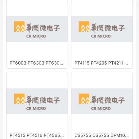
PT6003 PT6303 PT6302 PT6605 N9105 PT6004N PT6007 PT6605 PT6111 PT6010
PT4115 PT4205 PT4211 PT4121 PT4125 PT4141 PT4123 PT4115E PT4119E PT4121E
PT4515 PT4516 PT4565 PT4561 PT4562 PT4567 PT4568
CS5755 CS5756 DPM10T60CG2 DPM15C60DG CS5765 DPM20C60