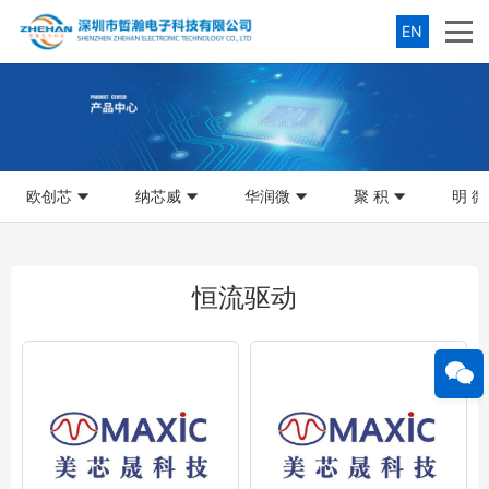
EN
欧创芯
纳芯威
华润微
聚 积
明 微
恒流驱动