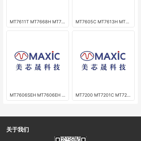
MT7611T MT7668H MT7667 MT7618BH
MT7605C MT7613H MT7614H
MT7606SEH MT7606EH MT7606BEL
MT7200 MT7201C MT7201C+ MT7202 MT7203 MT7282 MT7285
关于我们