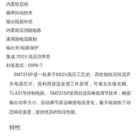
内置软启动
频率抖动技术
输出线损补偿
内置前沿消隐电路
逐周期电流限制
输出开/短路保护
集成 700V 高压功率管
封装形式：DIP8-7
SM7215P是一款基于650V高压工艺的、高性能恒压恒流开
关电源芯片。其利用原边反馈工作原理，可省去次级光耦、
TL431等控制电路。 SM7215P采用自适应峰值调节技术，根据
输出功率大小，自动调节原边峰值电流变化，极大地加快了动
态响应速度，提供优异的恒压性能。
特性